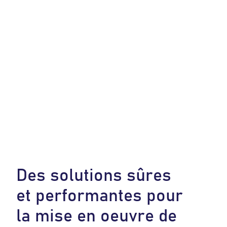
D
e
s
s
o
l
u
t
i
o
n
s
s
û
r
e
s
e
t
p
e
r
f
o
r
m
a
n
t
e
s
p
o
u
r
l
a
m
i
s
e
e
n
o
e
u
v
r
e
d
e