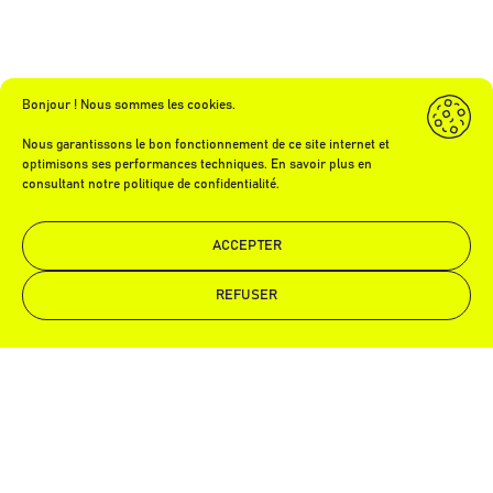
Bonjour ! Nous sommes les cookies.
Nous garantissons le bon fonctionnement de ce site internet et
optimisons ses performances techniques. En savoir plus en
consultant notre politique de confidentialité.
ACCEPTER
Technochape, entreprise familiale alsacienne, s’organise depuis 1998 autour
REFUSER
de 2 grandes activités : la chape et l'isolation.
Demande de devis
Appelez-nous
TECHNOCHAPE
ÉQUIPE