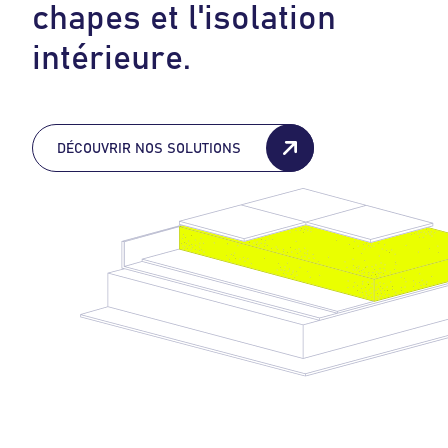
c
h
a
p
e
s
e
t
l
'
i
s
o
l
a
t
i
o
n
i
n
t
é
r
i
e
u
r
e
.
DÉCOUVRIR NOS SOLUTIONS