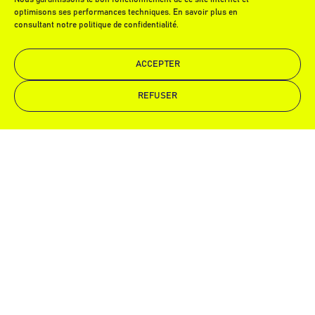
optimisons ses performances techniques. En savoir plus en
consultant notre politique de confidentialité.
ACCEPTER
REFUSER
Demande de devis
Appelez-nous
Technochape. Partout. En tout
temps.
Dans tout ce qu’on
entreprend.
DEMANDER UN DEVIS
TECHNOCHAPE HAUT-RHIN
7b rue du Bigarreau
68260 Kingersheim