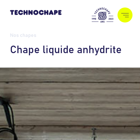
Nos chapes
C
h
a
p
e
l
i
q
u
i
d
e
a
n
h
y
d
r
i
t
e