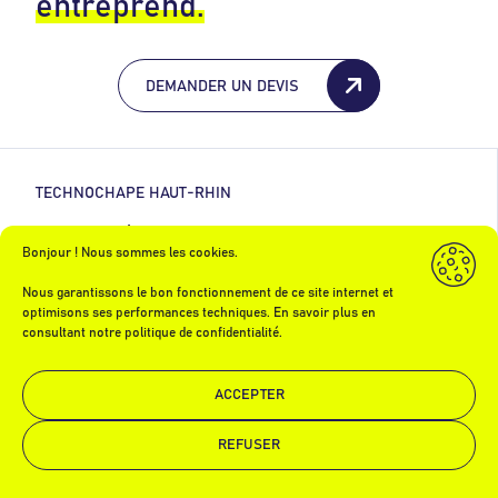
entreprend.
DEMANDER UN DEVIS
TECHNOCHAPE HAUT-RHIN
7b rue du Bigarreau
Bonjour ! Nous sommes les cookies.
68260 Kingersheim
03 89 52 60 60
Nous garantissons le bon fonctionnement de ce site internet et
optimisons ses performances techniques. En savoir plus en
consultant notre politique de confidentialité.
TECHNOCHAPE BAS-RHIN
ACCEPTER
2 rue de la Minoterie
67000 Strasbourg
REFUSER
Demande de devis
Appelez-nous
03 88 31 39 90