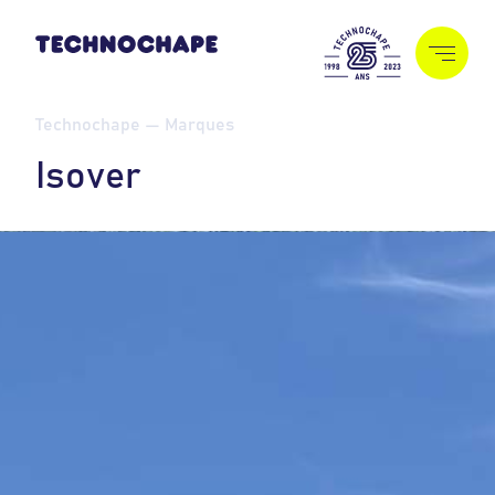
Technochape — Marques
I
s
o
v
e
r