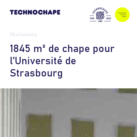
Réalisations
1
8
4
5
m
²
d
e
c
h
a
p
e
p
o
u
r
l
’
U
n
i
v
e
r
s
i
t
é
d
e
S
t
r
a
s
b
o
u
r
g