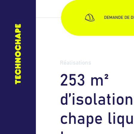
DEMANDE DE D
Réalisations
2
5
3
m
²
d
’
i
s
o
l
a
t
i
o
n
c
h
a
p
e
l
i
q
u