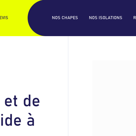
EVIS
NOS CHAPES
NOS ISOLATIONS
R
CHAPE
Chape
e
t
d
e
i
d
e
à