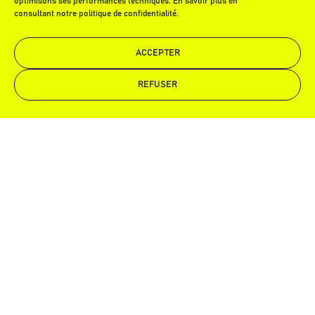
optimisons ses performances techniques. En savoir plus en
consultant notre politique de confidentialité.
ACCEPTER
REFUSER
Demande de devis
Appelez-nous