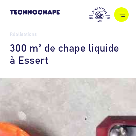
Réalisations
3
0
0
m
²
d
e
c
h
a
p
e
l
i
q
u
i
d
e
à
E
s
s
e
r
t