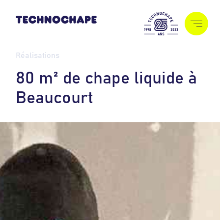
Réalisations
8
0
m
²
d
e
c
h
a
p
e
l
i
q
u
i
d
e
à
B
e
a
u
c
o
u
r
t