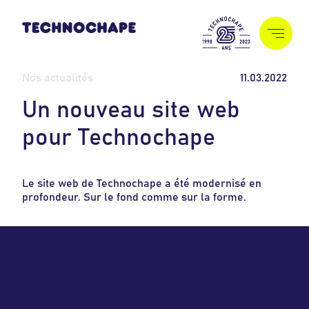
Nos actualités
11.03.2022
U
n
n
o
u
v
e
a
u
s
i
t
e
w
e
b
p
o
u
r
T
e
c
h
n
o
c
h
a
p
e
Le site web de Technochape a été modernisé en
profondeur. Sur le fond comme sur la forme.