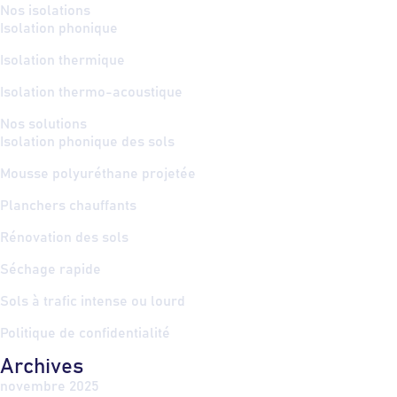
Nos isolations
Isolation phonique
Isolation thermique
Isolation thermo-acoustique
Nos solutions
Isolation phonique des sols
Mousse polyuréthane projetée
Planchers chauffants
Rénovation des sols
Séchage rapide
Sols à trafic intense ou lourd
Politique de confidentialité
Archives
novembre 2025