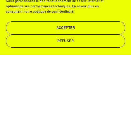
NOS ISOLATIONS
Nous garantissons le bon fonctionnement de ce site internet et
optimisons ses performances techniques. En savoir plus en
Isolation phonique
consultant notre politique de confidentialité.
Isolation thermique
ACCEPTER
REFUSER
Isolation thermo-acoustique
Demande de devis
Appelez-nous
Mentions légales
Politique de confidentialité