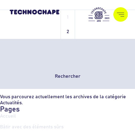
Pagination
1
des
Page
publications
2
Page
Rechercher :
Vous parcourez actuellement les archives de la catégorie
Actualités.
Pages
Accueil
Bâtir avec des éléments sûrs