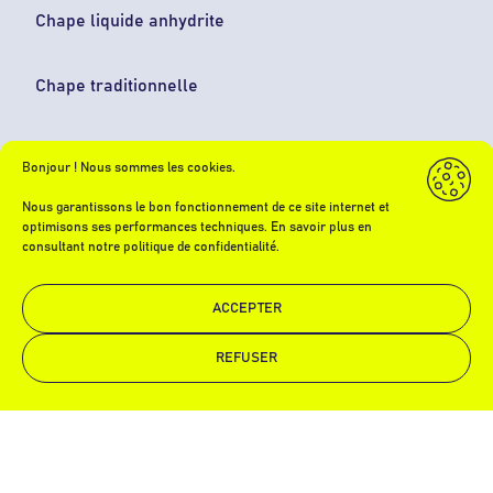
Chape liquide anhydrite
Chape traditionnelle
Bonjour ! Nous sommes les cookies.
Nous garantissons le bon fonctionnement de ce site internet et
NOS ISOLATIONS
optimisons ses performances techniques. En savoir plus en
consultant notre politique de confidentialité.
Isolation phonique
ACCEPTER
Isolation thermique
REFUSER
Demande de devis
Appelez-nous
Isolation thermo-acoustique