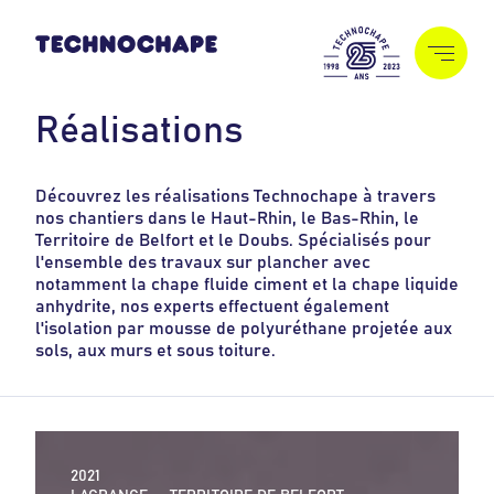
R
é
a
l
i
s
a
t
i
o
n
s
Découvrez les réalisations Technochape à travers
nos chantiers dans le Haut-Rhin, le Bas-Rhin, le
Territoire de Belfort et le Doubs. Spécialisés pour
l'ensemble des travaux sur plancher avec
notamment la chape fluide ciment et la chape liquide
anhydrite, nos experts effectuent également
l'isolation par mousse de polyuréthane projetée aux
sols, aux murs et sous toiture.
2021