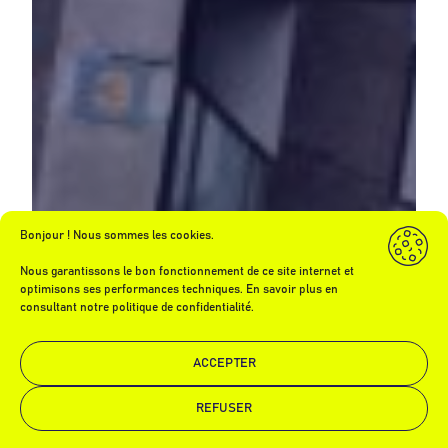
Bonjour ! Nous sommes les cookies.
Nous garantissons le bon fonctionnement de ce site internet et
optimisons ses performances techniques. En savoir plus en
consultant notre politique de confidentialité.
ACCEPTER
REFUSER
Demande de devis
Appelez-nous