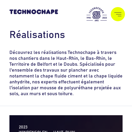
R
é
a
l
i
s
a
t
i
o
n
s
Découvrez les réalisations Technochape à travers
nos chantiers dans le Haut-Rhin, le Bas-Rhin, le
Territoire de Belfort et le Doubs. Spécialisés pour
l'ensemble des travaux sur plancher avec
notamment la chape fluide ciment et la chape liquide
anhydrite, nos experts effectuent également
l'isolation par mousse de polyuréthane projetée aux
sols, aux murs et sous toiture.
2023